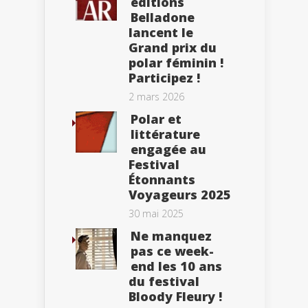
éditions
Belladone
lancent le
Grand prix du
polar féminin !
Participez !
2 mars 2026
Polar et
littérature
engagée au
Festival
Étonnants
Voyageurs 2025
30 mai 2025
Ne manquez
pas ce week-
end les 10 ans
du festival
Bloody Fleury !