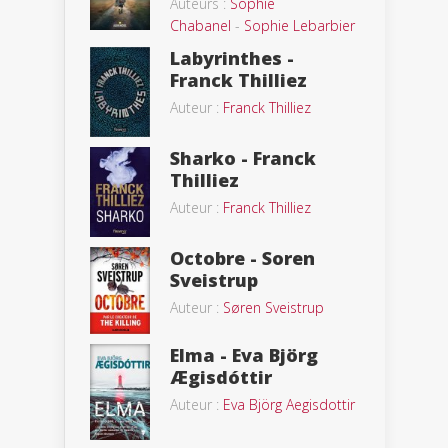
Auteurs :
Sophie
Chabanel
-
Sophie Lebarbier
Labyrinthes -
Franck Thilliez
Auteur :
Franck Thilliez
Sharko - Franck
Thilliez
Auteur :
Franck Thilliez
Octobre - Soren
Sveistrup
Auteur :
Søren Sveistrup
Elma - Eva Björg
Ægisdóttir
Auteur :
Eva Björg Aegisdottir