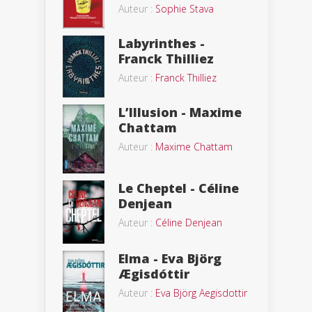
Auteur :
Sophie Stava
Labyrinthes -
Franck Thilliez
Auteur :
Franck Thilliez
L’Illusion - Maxime
Chattam
Auteur :
Maxime Chattam
Le Cheptel - Céline
Denjean
Auteur :
Céline Denjean
Elma - Eva Björg
Ægisdóttir
Auteur :
Eva Björg Aegisdottir