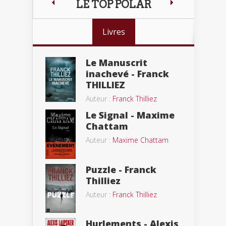
LE TOP POLAR
Livres
Le Manuscrit
inachevé - Franck
THILLIEZ
Auteur :
Franck Thilliez
Le Signal - Maxime
Chattam
Auteur :
Maxime Chattam
Puzzle - Franck
Thilliez
Auteur :
Franck Thilliez
Hurlements - Alexis