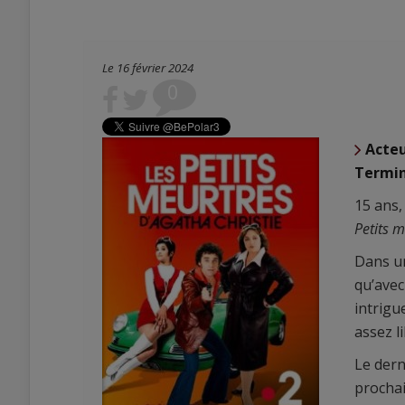
Le 16 février 2024
0
Acte
Termin
15 ans, 
Petits m
Dans un
qu’avec
intrigu
assez l
Le dern
prochai