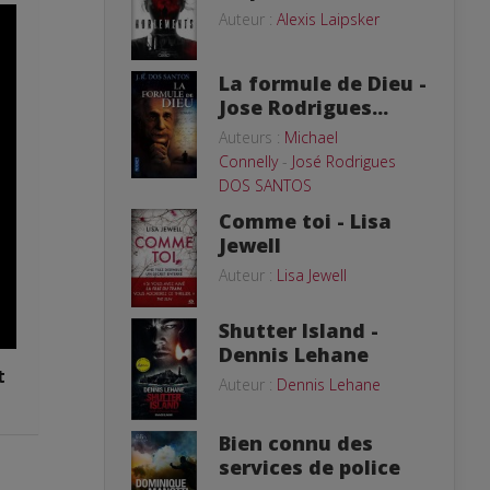
Auteur :
Alexis Laipsker
La formule de Dieu -
Jose Rodrigues...
Auteurs :
Michael
Connelly
-
José Rodrigues
DOS SANTOS
Comme toi - Lisa
Jewell
Auteur :
Lisa Jewell
Shutter Island -
Dennis Lehane
t
Auteur :
Dennis Lehane
Bien connu des
services de police