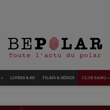
»
LIVRES & BD
FILMS & SÉRIES
CLUB SANG
»