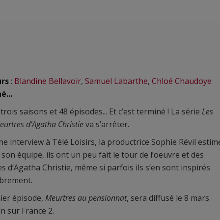
urs
:
Blandine Bellavoir
,
Samuel Labarthe
,
Chloé Chaudoye
é...
trois saisons et 48 épisodes... Et c’est terminé ! La série
Les
eurtres d’Agatha Christie
va s’arrêter.
e interview à Télé Loisirs, la productrice Sophie Révil estim
 son équipe, ils ont un peu fait le tour de l’oeuvre et des
es d’Agatha Christie, même si parfois ils s’en sont inspirés
ibrement.
ier épisode,
Meurtres au pensionnat
, sera diffusé le 8 mars
n sur France 2.