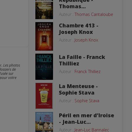
Thomas...
Auteur :
Thomas Cantaloube
Chambre 413 -
Joseph Knox
Auteur :
Joseph Knox
La Faille - Franck
Thilliez
er. Les photos
dossiers de
Auteur :
Franck Thilliez
fusée sur
 pour votre
La Menteuse -
Sophie Stava
Auteur :
Sophie Stava
Péril en mer d’Iroise
- Jean-Luc...
Auteur :
Jean-Luc Bannalec