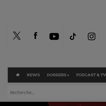
NEWS
DOSSIERS
»
PODCAST & TV