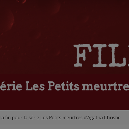
 série Les Petits meurtr
 la fin pour la série Les Petits meurtres d’Agatha Christie...