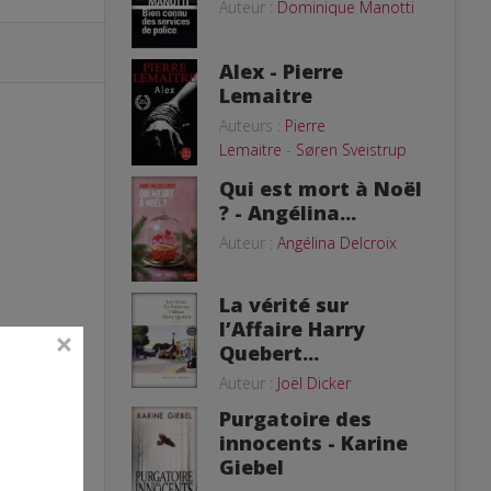
Auteur :
Dominique Manotti
Alex - Pierre
Lemaitre
Auteurs :
Pierre
Lemaitre
-
Søren Sveistrup
Qui est mort à Noël
? - Angélina...
Auteur :
Angélina Delcroix
La vérité sur
l’Affaire Harry
Quebert...
Auteur :
Joël Dicker
Purgatoire des
innocents - Karine
Giebel