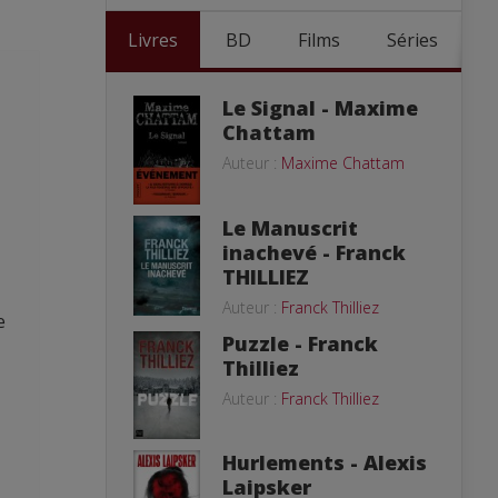
Livres
BD
Films
Séries
Le Signal - Maxime
Chattam
Auteur :
Maxime Chattam
Le Manuscrit
inachevé - Franck
THILLIEZ
Auteur :
Franck Thilliez
e
Puzzle - Franck
Thilliez
Auteur :
Franck Thilliez
Hurlements - Alexis
Laipsker