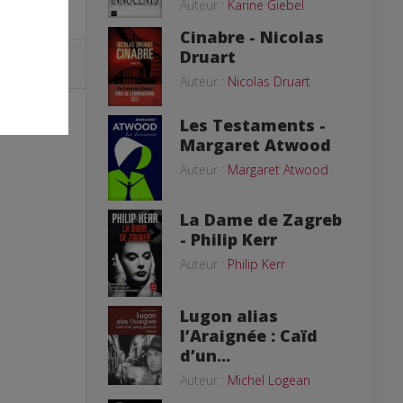
Auteur :
Karine Giebel
Cinabre - Nicolas
Druart
Auteur :
Nicolas Druart
Les Testaments -
Margaret Atwood
Auteur :
Margaret Atwood
La Dame de Zagreb
- Philip Kerr
Auteur :
Philip Kerr
Lugon alias
l’Araignée : Caïd
d’un...
Auteur :
Michel Logean