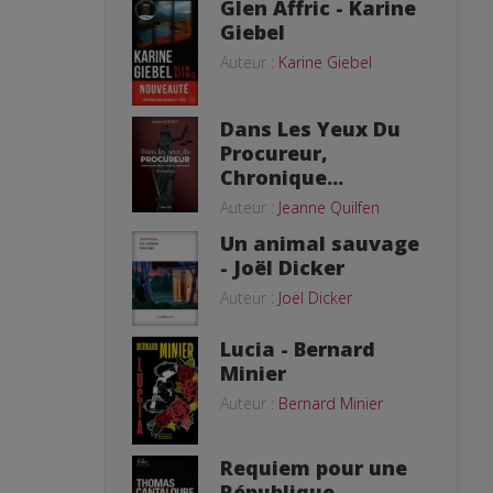
Glen Affric - Karine
Giebel
Auteur :
Karine Giebel
Dans Les Yeux Du
Procureur,
Chronique...
Auteur :
Jeanne Quilfen
Un animal sauvage
- Joël Dicker
Auteur :
Joël Dicker
Lucia - Bernard
Minier
Auteur :
Bernard Minier
Requiem pour une
République -