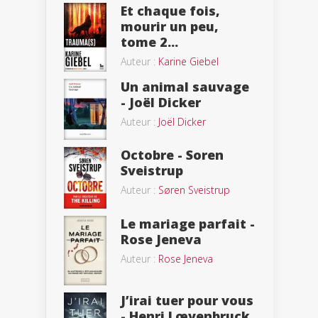
Et chaque fois,
mourir un peu,
tome 2...
Auteur :
Karine Giebel
Un animal sauvage
- Joël Dicker
Auteur :
Joël Dicker
Octobre - Soren
Sveistrup
Auteur :
Søren Sveistrup
Le mariage parfait -
Rose Jeneva
Auteur :
Rose Jeneva
J’irai tuer pour vous
- Henri Lœvenbruck