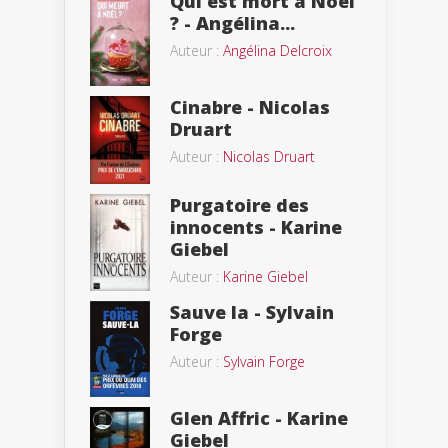
Qui est mort à Noël
? - Angélina...
Auteur :
Angélina Delcroix
Cinabre - Nicolas
Druart
Auteur :
Nicolas Druart
Purgatoire des
innocents - Karine
Giebel
Auteur :
Karine Giebel
Sauve la - Sylvain
Forge
Auteur :
Sylvain Forge
Glen Affric - Karine
Giebel