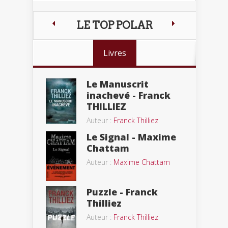
LE TOP POLAR
Livres
Le Manuscrit
inachevé - Franck
THILLIEZ
Auteur :
Franck Thilliez
Le Signal - Maxime
Chattam
Auteur :
Maxime Chattam
Puzzle - Franck
Thilliez
Auteur :
Franck Thilliez