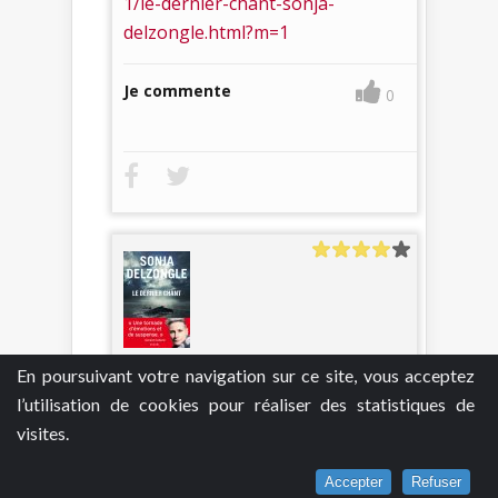
1/le-dernier-chant-sonja-
delzongle.html?m=1
Je commente
0
jillvalentine
21 janvier 2022
En poursuivant votre navigation sur ce site, vous acceptez
Le Dernier Chant - Sonja Delzongle
l’utilisation de cookies pour réaliser des statistiques de
Tout part du son. Celui que
visites.
personne n’entend.
Accepter
Refuser