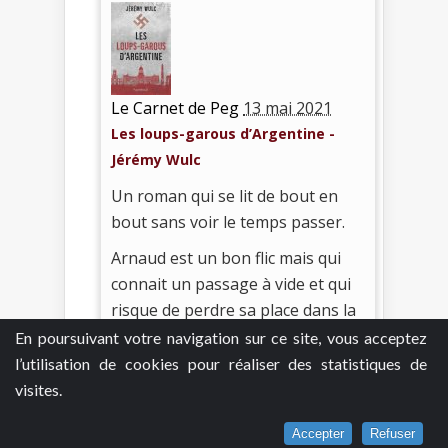
Le Carnet de Peg
13 mai 2021
Les loups-garous d’Argentine -
Jérémy Wulc
Un roman qui se lit de bout en
bout sans voir le temps passer.
Arnaud est un bon flic mais qui
connait un passage à vide et qui
risque de perdre sa place dans la
police. Un malheur n’arrivant
En poursuivant votre navigation sur ce site, vous acceptez
jamais seul, Arnaud apprend que
l’utilisation de cookies pour réaliser des statistiques de
son grand-père paternel vient de
visites.
décéder. Son père lui demande un
Accepter
Refuser
coup de main pour vider la maison