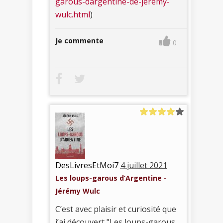
garous-dargentine-de-jeremy-
wulc.html
)
Je commente
0
DesLivresEtMoi7
4 juillet 2021
Les loups-garous d’Argentine -
Jérémy Wulc
C’est avec plaisir et curiosité que
j’ai découvert "Les loups-garous