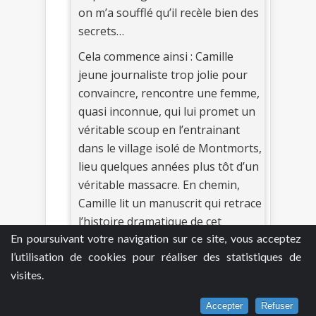
on m’a soufflé qu’il recèle bien des
secrets…
Cela commence ainsi : Camille
jeune journaliste trop jolie pour
convaincre, rencontre une femme,
quasi inconnue, qui lui promet un
véritable scoup en l’entrainant
dans le village isolé de Montmorts,
lieu quelques années plus tôt d’un
véritable massacre. En chemin,
Camille lit un manuscrit qui retrace
l’histoire dramatique de cet
En poursuivant votre navigation sur ce site, vous acceptez
endroit. Elle découvre dans ce récit
l’utilisation de cookies pour réaliser des statistiques de
des personnes auxquelles elle
visites.
s’attache… La construction de ce
début de roman interpelle et
Accepter
Refuser
interroge…