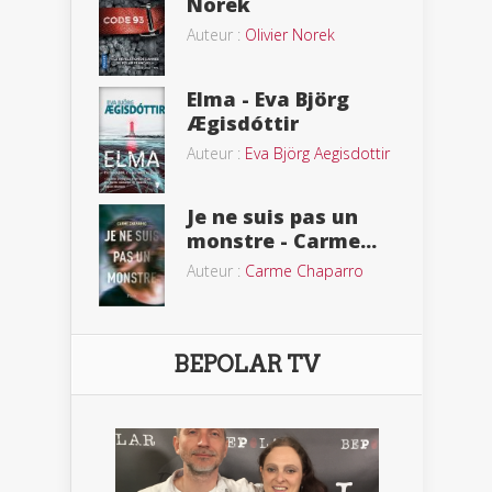
Norek
Auteur :
Olivier Norek
Elma - Eva Björg
Ægisdóttir
Auteur :
Eva Björg Aegisdottir
Je ne suis pas un
monstre - Carme...
Auteur :
Carme Chaparro
BEPOLAR TV