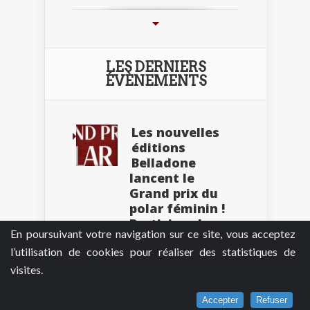
LES DERNIERS
ÉVÈNEMENTS
Les nouvelles
éditions
Belladone
lancent le
Grand prix du
polar féminin !
Participez !
En poursuivant votre navigation sur ce site, vous acceptez
2 mars 2026
l’utilisation de cookies pour réaliser des statistiques de
Polar et
visites.
littérature
engagée au
Accepter
Refuser