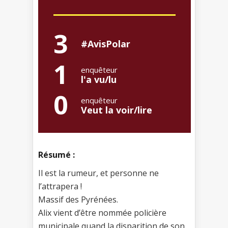
3
#AvisPolar
1
enquêteur
l'a vu/lu
0
enquêteur
Veut la voir/lire
Résumé :
Il est la rumeur, et personne ne
l’attrapera !
Massif des Pyrénées.
Alix vient d’être nommée policière
municipale quand la disparition de son