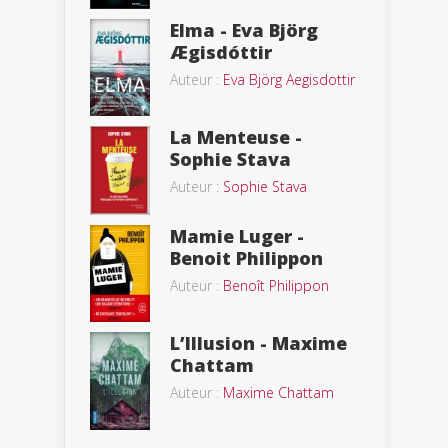
Elma - Eva Björg
Ægisdóttir
Auteur :
Eva Björg Aegisdottir
La Menteuse -
Sophie Stava
Auteur :
Sophie Stava
Mamie Luger -
Benoit Philippon
Auteur :
Benoît Philippon
L’Illusion - Maxime
Chattam
Auteur :
Maxime Chattam