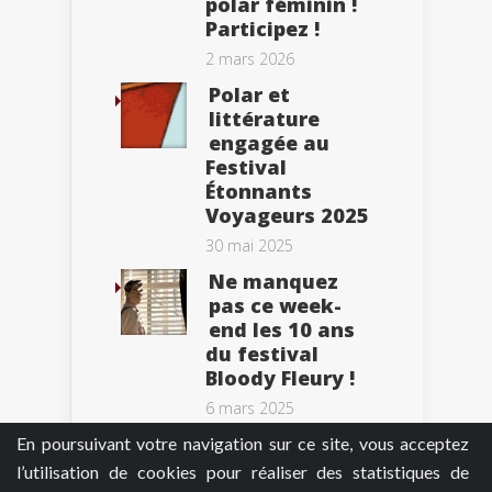
polar féminin !
Participez !
2 mars 2026
Polar et
littérature
engagée au
Festival
Étonnants
Voyageurs 2025
30 mai 2025
Ne manquez
pas ce week-
end les 10 ans
du festival
Bloody Fleury !
6 mars 2025
En poursuivant votre navigation sur ce site, vous acceptez
l’utilisation de cookies pour réaliser des statistiques de