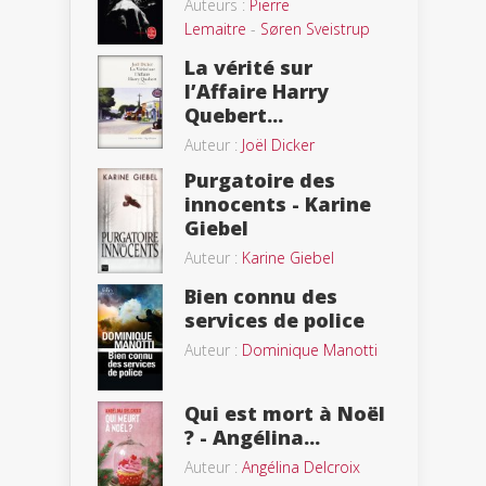
Auteurs :
Pierre
Lemaitre
-
Søren Sveistrup
La vérité sur
l’Affaire Harry
Quebert...
Auteur :
Joël Dicker
Purgatoire des
innocents - Karine
Giebel
Auteur :
Karine Giebel
Bien connu des
services de police
Auteur :
Dominique Manotti
Qui est mort à Noël
? - Angélina...
Auteur :
Angélina Delcroix