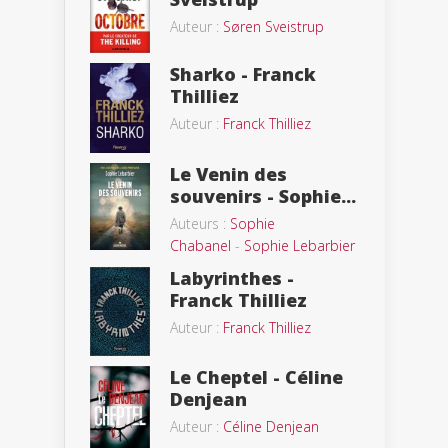
Auteur :
Søren Sveistrup
Sharko - Franck
Thilliez
Auteur :
Franck Thilliez
Le Venin des
souvenirs - Sophie...
Auteurs :
Sophie
Chabanel
-
Sophie Lebarbier
Labyrinthes -
Franck Thilliez
Auteur :
Franck Thilliez
Le Cheptel - Céline
Denjean
Auteur :
Céline Denjean