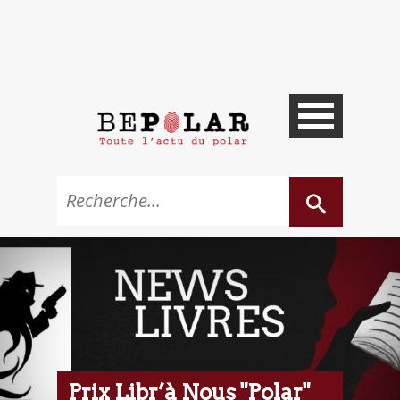
Prix Libr’à Nous "Polar"