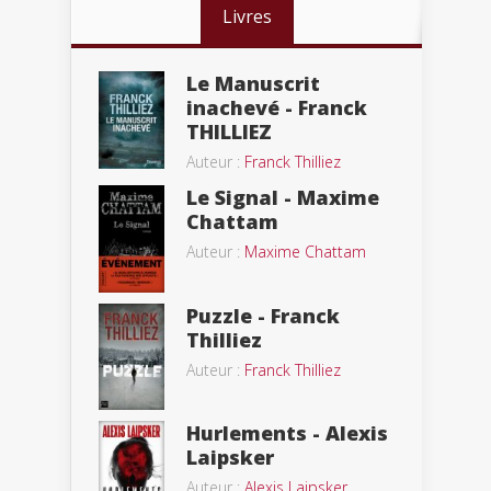
Livres
Le Manuscrit
inachevé - Franck
THILLIEZ
Auteur :
Franck Thilliez
Le Signal - Maxime
Chattam
Auteur :
Maxime Chattam
Puzzle - Franck
Thilliez
Auteur :
Franck Thilliez
Hurlements - Alexis
Laipsker
Auteur :
Alexis Laipsker