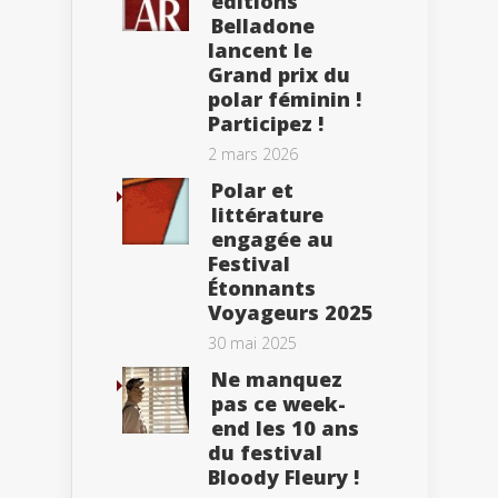
éditions
Belladone
lancent le
Grand prix du
polar féminin !
Participez !
2 mars 2026
Polar et
littérature
engagée au
Festival
Étonnants
Voyageurs 2025
30 mai 2025
Ne manquez
pas ce week-
end les 10 ans
du festival
Bloody Fleury !