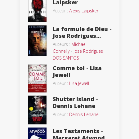
Laipsker
Auteur :
Alexis Laipsker
La formule de Dieu -
Jose Rodrigues...
Auteurs :
Michael
Connelly
-
José Rodrigues
DOS SANTOS
Comme toi - Lisa
Jewell
Auteur :
Lisa Jewell
Shutter Island -
Dennis Lehane
Auteur :
Dennis Lehane
Les Testaments -
Margaret Atwood