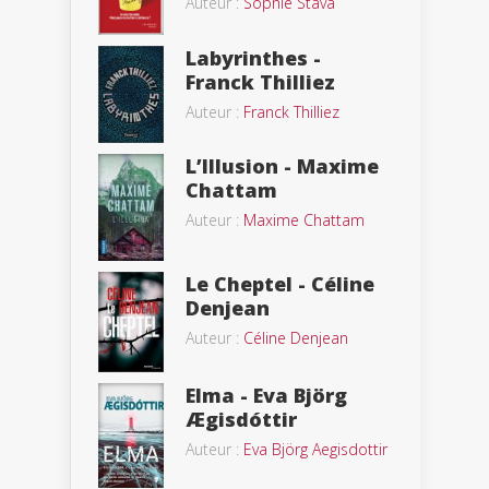
Auteur :
Sophie Stava
Labyrinthes -
Franck Thilliez
Auteur :
Franck Thilliez
L’Illusion - Maxime
Chattam
Auteur :
Maxime Chattam
Le Cheptel - Céline
Denjean
Auteur :
Céline Denjean
Elma - Eva Björg
Ægisdóttir
Auteur :
Eva Björg Aegisdottir