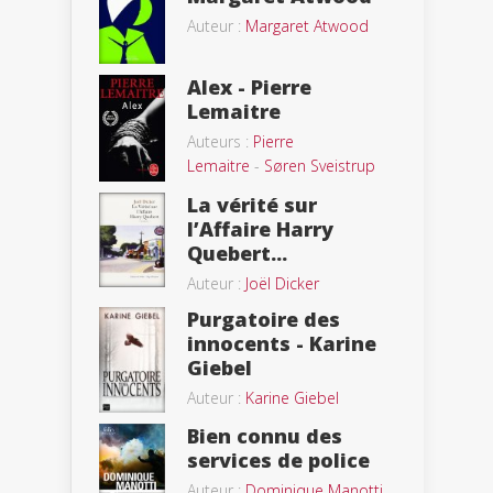
Auteur :
Margaret Atwood
Alex - Pierre
Lemaitre
Auteurs :
Pierre
Lemaitre
-
Søren Sveistrup
La vérité sur
l’Affaire Harry
Quebert...
Auteur :
Joël Dicker
Purgatoire des
innocents - Karine
Giebel
Auteur :
Karine Giebel
Bien connu des
services de police
Auteur :
Dominique Manotti