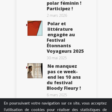
polar féminin !
Participez !
2 mars 2026
Polar et
littérature
engagée au
Festival
Étonnants
Voyageurs 2025
30 mai 2025
Ne manquez
pas ce week-
end les 10 ans
du festival
Bloody Fleury !
6 mars 2025
En poursuivant votre navigation sur ce site, vous acceptez
l’utilisation de cookies pour réaliser des statistiques de