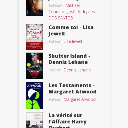
Auteurs :
Michael
Connelly
-
José Rodrigues
DOS SANTOS
Comme toi - Lisa
Jewell
Auteur :
Lisa Jewell
Shutter Island -
Dennis Lehane
Auteur :
Dennis Lehane
Les Testaments -
Margaret Atwood
Auteur :
Margaret Atwood
La vérité sur
l’Affaire Harry
Quebert...