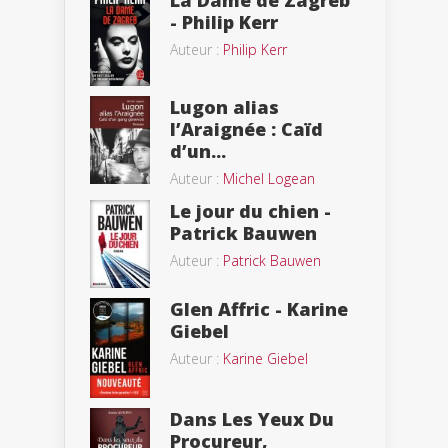
La Dame de Zagreb
- Philip Kerr
Auteur :
Philip Kerr
Lugon alias
l’Araignée : Caïd
d’un...
Auteur :
Michel Logean
Le jour du chien -
Patrick Bauwen
Auteur :
Patrick Bauwen
Glen Affric - Karine
Giebel
Auteur :
Karine Giebel
Dans Les Yeux Du
Procureur,