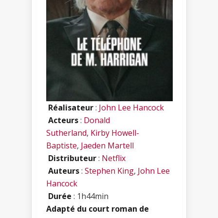
Réalisateur
:
John Lee Hancock
Acteurs
:
Donald
Sutherland
,
Kirby Howell-
Baptiste
,
Jaeden Martell
Distributeur
:
Netflix
Auteurs
:
Stephen King
,
John Lee
Hancock
Durée
: 1h44min
Adapté du court roman de