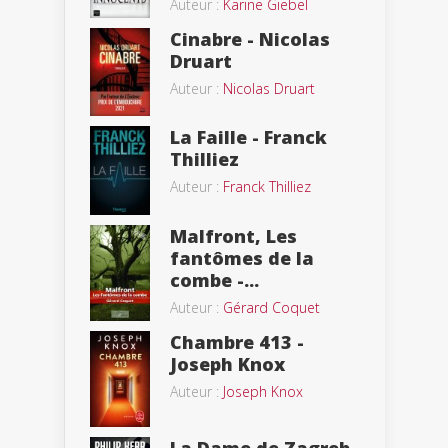
Auteur :
Karine Giebel
Cinabre - Nicolas
Druart
Auteur :
Nicolas Druart
La Faille - Franck
Thilliez
Auteur :
Franck Thilliez
Malfront, Les
fantômes de la
combe -...
Auteur :
Gérard Coquet
Chambre 413 -
Joseph Knox
Auteur :
Joseph Knox