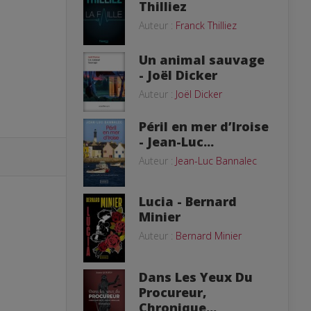
Thilliez
Auteur :
Franck Thilliez
Un animal sauvage
- Joël Dicker
Auteur :
Joël Dicker
Péril en mer d’Iroise
- Jean-Luc...
Auteur :
Jean-Luc Bannalec
Lucia - Bernard
Minier
Auteur :
Bernard Minier
Dans Les Yeux Du
Procureur,
Chronique...