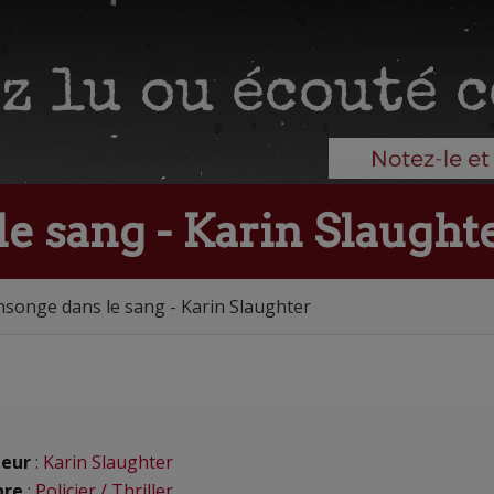
e sang - Karin Slaught
songe dans le sang - Karin Slaughter
eur
:
Karin Slaughter
nre
:
Policier / Thriller