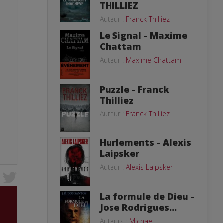
THILLIEZ
Auteur :
Franck Thilliez
Le Signal - Maxime
Chattam
Auteur :
Maxime Chattam
Puzzle - Franck
Thilliez
Auteur :
Franck Thilliez
Hurlements - Alexis
Laipsker
Auteur :
Alexis Laipsker
La formule de Dieu -
Jose Rodrigues...
Auteurs :
Michael