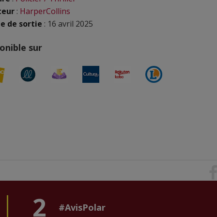
teur
:
HarperCollins
e de sortie
: 16 avril 2025
onible sur
2
#AvisPolar