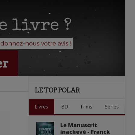
er
LE TOP POLAR
Livres
BD
Films
Séries
Le Manuscrit
inachevé - Franck