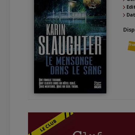
Edi
Dat
Disp