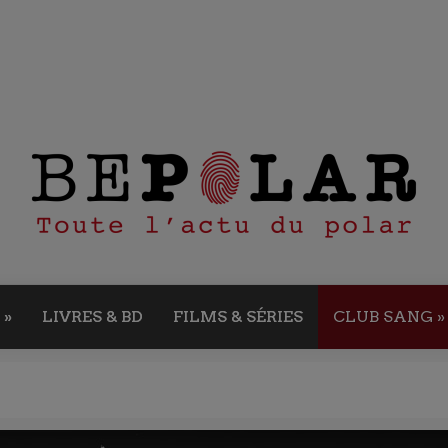
»
LIVRES & BD
FILMS & SÉRIES
CLUB SANG
»