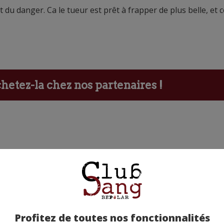
 du danger. Ca le tueur est prêt à frapper de plus belle, et c
etez-la chez nos partenaires !
ants
Profitez de toutes nos fonctionnalités