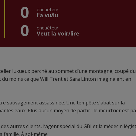
0
enquêteur
l'a vu/lu
0
enquêteur
Veut la voir/lire
telier luxueux perché au sommet d’une montagne, coupé du
t du moins ce que Will Trent et Sara Linton imaginaient en
’être sauvagement assassinée. Une tempête s’abat sur la
ar les eaux. Plus aucun moyen de partir : le meurtrier est p
 des autres clients, l’agent spécial du GBI et la médecin légis
sa famille. À soi-même.