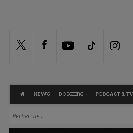
NEWS
DOSSIERS
»
PODCAST & TV