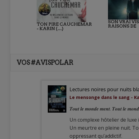
SON VRAI VIS
TON PIRE CAUCHEMAR
RAISONS DE
- KARIN (…)
VOS #AVISPOLAR
Lectures noires pour nuits b
Le mensonge dans le sang - Ka
𝑻𝒐𝒖𝒕 𝒍𝒆 𝒎𝒐𝒏𝒅𝒆 𝒎𝒆𝒏𝒕. 𝑻𝒐𝒖𝒕 𝒍𝒆 𝒎𝒐𝒏𝒅
Un complexe hôtelier de luxe 
Un meurtre en pleine nuit. To
oppressant qu’addictif.