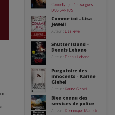
Connelly
-
José Rodrigues
DOS SANTOS
Comme toi - Lisa
Jewell
Auteur :
Lisa Jewell
Shutter Island -
Dennis Lehane
Auteur :
Dennis Lehane
Purgatoire des
innocents - Karine
Giebel
Auteur :
Karine Giebel
armi
Bien connu des
services de police
te
Auteur :
Dominique Manotti