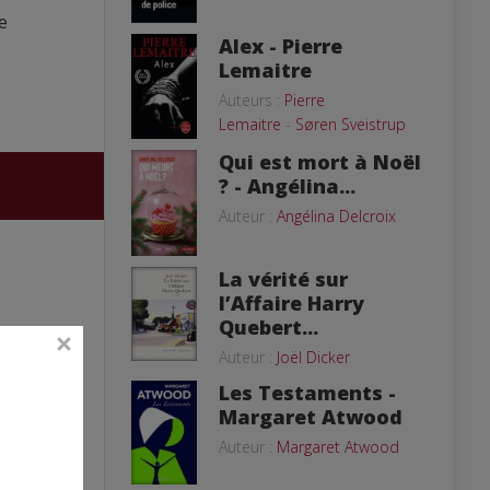
e
Alex - Pierre
Lemaitre
Auteurs :
Pierre
Lemaitre
-
Søren Sveistrup
Qui est mort à Noël
? - Angélina...
Auteur :
Angélina Delcroix
La vérité sur
l’Affaire Harry
Quebert...
Auteur :
Joël Dicker
Les Testaments -
Margaret Atwood
Auteur :
Margaret Atwood