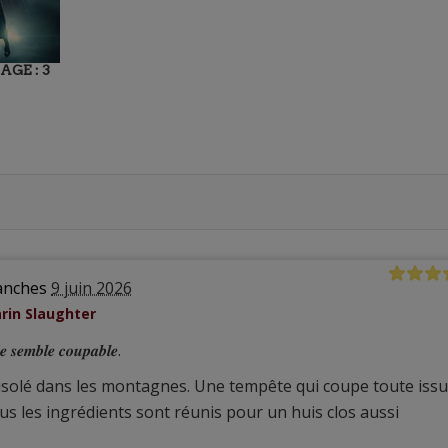
AGE : 3
lanches
9 juin 2026
rin Slaughter
 𝒔𝒆𝒎𝒃𝒍𝒆 𝒄𝒐𝒖𝒑𝒂𝒃𝒍𝒆.
isolé dans les montagnes. Une tempête qui coupe toute issu
us les ingrédients sont réunis pour un huis clos aussi