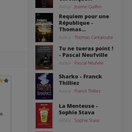
Auteur :
Jeanne Quilfen
Requiem pour une
République -
Thomas...
Auteur :
Thomas Cantaloube
Tu ne tueras point !
- Pascal Neufville
Auteur :
Pascal Neufville
Sharko - Franck
Thilliez
Auteur :
Franck Thilliez
La Menteuse -
Sophie Stava
e.
Auteur :
Sophie Stava