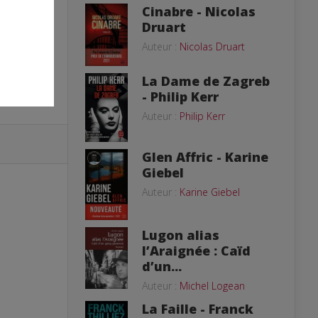
Cinabre - Nicolas
Druart
Auteur :
Nicolas Druart
La Dame de Zagreb
- Philip Kerr
Auteur :
Philip Kerr
Glen Affric - Karine
Giebel
Auteur :
Karine Giebel
Lugon alias
l’Araignée : Caïd
d’un...
Auteur :
Michel Logean
La Faille - Franck