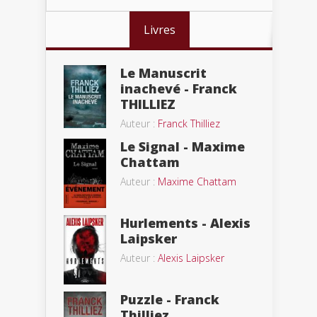
Livres
Le Manuscrit
inachevé - Franck
THILLIEZ
Auteur :
Franck Thilliez
Le Signal - Maxime
Chattam
Auteur :
Maxime Chattam
Hurlements - Alexis
Laipsker
Auteur :
Alexis Laipsker
Puzzle - Franck
Thilliez