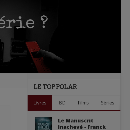
LE TOP POLAR
Livres
BD
Films
Séries
Le Manuscrit
inachevé - Franck