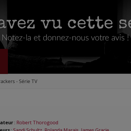
ackers - Série TV
ateur
:
Robert Thorogood
eurs
:
Sandi Schultz
,
Rolanda Marais
,
James Gracie