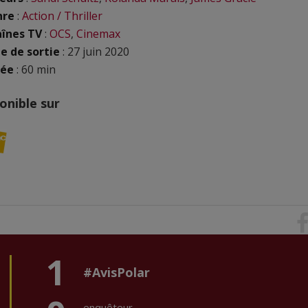
nre
:
Action / Thriller
înes TV
:
OCS
,
Cinemax
e de sortie
: 27 juin 2020
rée
: 60 min
onible sur
1
#AvisPolar
enquêteur