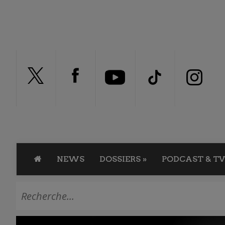
NEWS
DOSSIERS
»
PODCAST & TV