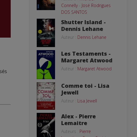
Connelly
-
José Rodrigues
DOS SANTOS
Shutter Island -
Dennis Lehane
Auteur :
Dennis Lehane
Les Testaments -
Margaret Atwood
Auteur :
Margaret Atwood
isés
Comme toi - Lisa
Jewell
Auteur :
Lisa Jewell
Alex - Pierre
Lemaitre
Auteurs :
Pierre