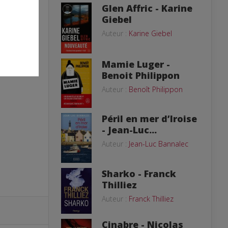
Glen Affric - Karine
Giebel
Auteur :
Karine Giebel
Mamie Luger -
Benoit Philippon
Auteur :
Benoît Philippon
Péril en mer d’Iroise
- Jean-Luc...
Auteur :
Jean-Luc Bannalec
Sharko - Franck
Thilliez
Auteur :
Franck Thilliez
Cinabre - Nicolas