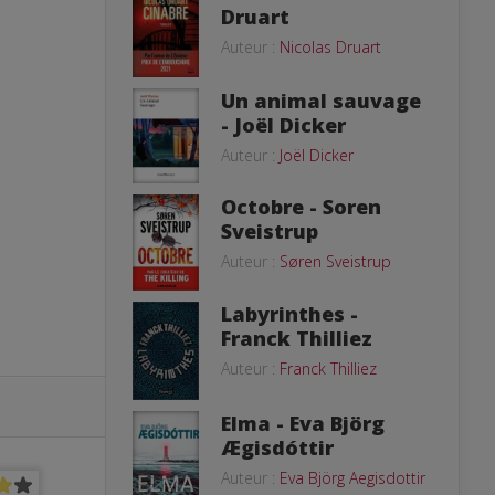
Druart
Auteur :
Nicolas Druart
Un animal sauvage
- Joël Dicker
Auteur :
Joël Dicker
Octobre - Soren
Sveistrup
Auteur :
Søren Sveistrup
Labyrinthes -
Franck Thilliez
Auteur :
Franck Thilliez
Elma - Eva Björg
Ægisdóttir
Auteur :
Eva Björg Aegisdottir