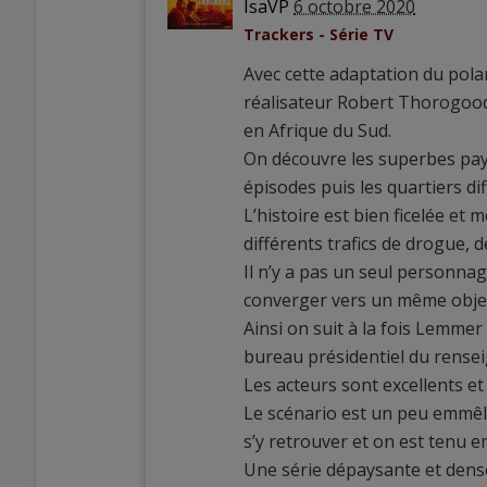
IsaVP
6 octobre 2020
Trackers - Série TV
Avec cette adaptation du polar
réalisateur Robert Thorogood
en Afrique du Sud.
On découvre les superbes pay
épisodes puis les quartiers diff
L’histoire est bien ficelée et 
différents trafics de drogue,
Il n’y a pas un seul personnag
converger vers un même object
Ainsi on suit à la fois Lemmer
bureau présidentiel du rensei
Les acteurs sont excellents et 
Le scénario est un peu emmêlé 
s’y retrouver et on est tenu en
Une série dépaysante et dense 