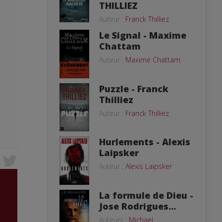
THILLIEZ
Auteur :
Franck Thilliez
Le Signal - Maxime
Chattam
Auteur :
Maxime Chattam
Puzzle - Franck
Thilliez
Auteur :
Franck Thilliez
Hurlements - Alexis
Laipsker
Auteur :
Alexis Laipsker
La formule de Dieu -
Jose Rodrigues...
Auteurs :
Michael