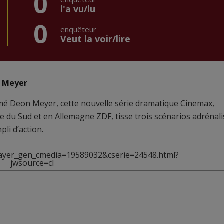
0
l'a vu/lu
0
enquêteur
Veut la voir/lire
n Meyer
imé Deon Meyer, cette nouvelle série dramatique Cinemax,
e du Sud et en Allemagne ZDF, tisse trois scénarios adrénal
pli d’action.
/player_gen_cmedia=19589032&cserie=24548.html?
jwsource=cl