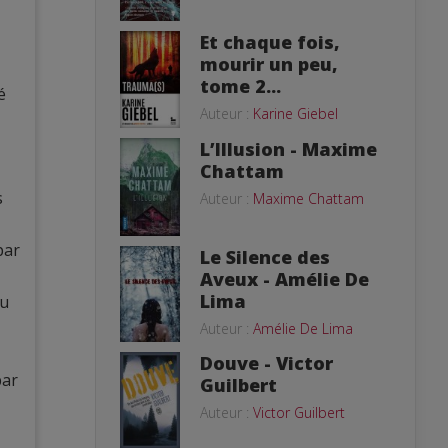
Et chaque fois,
mourir un peu,
tome 2...
é
Auteur :
Karine Giebel
L’Illusion - Maxime
Chattam
s
Auteur :
Maxime Chattam
par
Le Silence des
Aveux - Amélie De
Lima
du
Auteur :
Amélie De Lima
Douve - Victor
par
Guilbert
Auteur :
Victor Guilbert