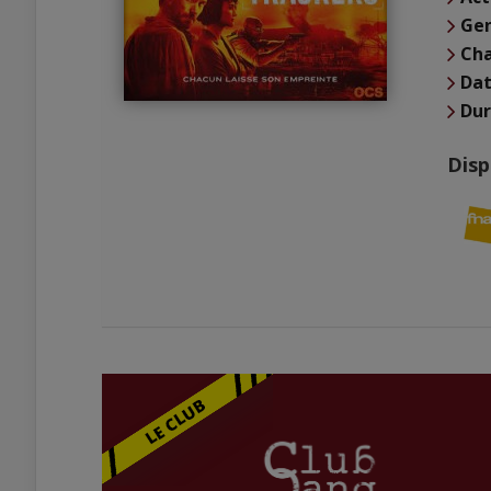
Ge
Cha
Dat
Du
Disp