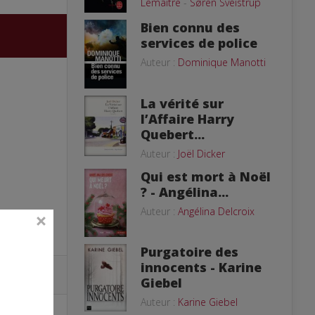
Lemaitre
-
Søren Sveistrup
Bien connu des
services de police
Auteur :
Dominique Manotti
La vérité sur
l’Affaire Harry
Quebert...
Auteur :
Joël Dicker
Qui est mort à Noël
? - Angélina...
Auteur :
Angélina Delcroix
Purgatoire des
innocents - Karine
Giebel
Auteur :
Karine Giebel