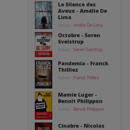
Le Silence des
Aveux - Amélie De
Lima
Auteur :
Amélie De Lima
Octobre - Soren
Sveistrup
Auteur :
Søren Sveistrup
Pandemia - Franck
Thilliez
Auteur :
Franck Thilliez
Mamie Luger -
Benoit Philippon
Auteur :
Benoît Philippon
Cinabre - Nicolas