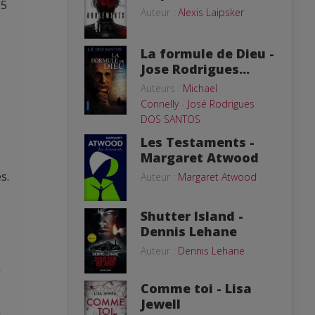
95
Auteur :
Alexis Laipsker
La formule de Dieu -
Jose Rodrigues...
Auteurs :
Michael
Connelly
-
José Rodrigues
DOS SANTOS
Les Testaments -
Margaret Atwood
s.
Auteur :
Margaret Atwood
Shutter Island -
Dennis Lehane
Auteur :
Dennis Lehane
a
Comme toi - Lisa
Jewell
à