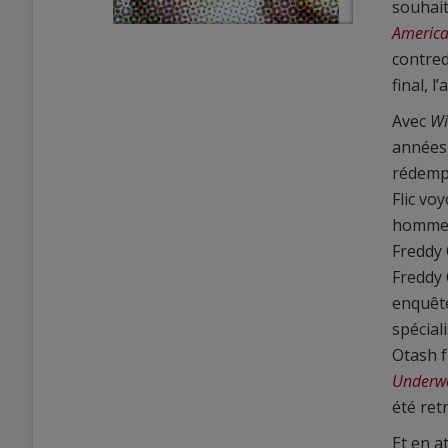
souhait
America
contred
final, 
Avec
Wi
années 
rédemp
0
0
Flic vo
homme d
Freddy 
Freddy 
enquête
spécial
Otash f
Underw
été ret
Et en a