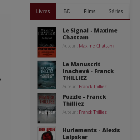
Livres
BD
Films
Séries
Le Signal - Maxime
Chattam
Auteur :
Maxime Chattam
Le Manuscrit
inachevé - Franck
THILLIEZ
e
Auteur :
Franck Thilliez
Puzzle - Franck
Thilliez
Auteur :
Franck Thilliez
Hurlements - Alexis
Laipsker