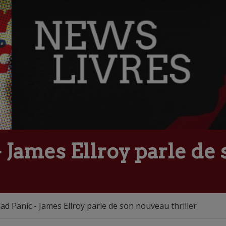
 James Ellroy parle de
d Panic - James Ellroy parle de son nouveau thriller