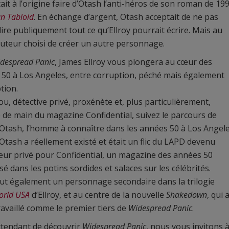
ait à l’origine faire d’Otash l’anti-héros de son roman de 19
n Tabloid
. En échange d’argent, Otash acceptait de ne pas
ire publiquement tout ce qu’Ellroy pourrait écrire. Mais au
l’auteur choisi de créer un autre personnage.
despread Panic
, James Ellroy vous plongera au cœur des
50 à Los Angeles, entre corruption, péché mais également
tion.
you, détective privé, proxénète et, plus particulièrement,
e main du magazine Confidential, suivez le parcours de
Otash, l’homme à connaître dans les années 50 à Los Angele
Otash a réellement existé et était un flic du LAPD devenu
ur privé pour Confidential, un magazine des années 50
isé dans les potins sordides et salaces sur les célébrités.
ut également un personnage secondaire dans la trilogie
orld USA
d’Ellroy, et au centre de la nouvelle
Shakedown
, qui 
ravaillé comme le premier tiers de
Widespread Panic
.
ttendant de découvrir
Widespread Panic
, nous vous invitons 