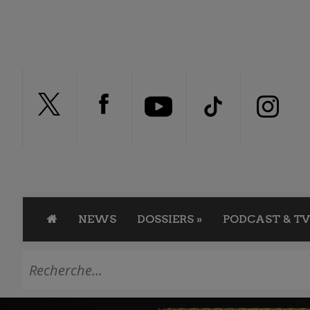
NEWS
DOSSIERS
»
PODCAST & TV