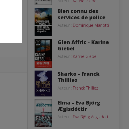
Auteur :
Karine Giebel
Bien connu des
services de police
Auteur :
Dominique Manotti
Glen Affric - Karine
Giebel
Auteur :
Karine Giebel
Sharko - Franck
Thilliez
Auteur :
Franck Thilliez
Elma - Eva Björg
Ægisdóttir
Auteur :
Eva Björg Aegisdottir