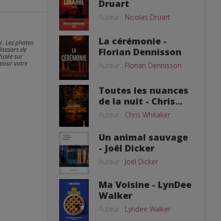
Druart
Auteur :
Nicolas Druart
La cérémonie -
er. Les photos
dossiers de
Florian Dennisson
fusée sur
 pour votre
Auteur :
Florian Dennisson
Toutes les nuances
de la nuit - Chris...
Auteur :
Chris Whitaker
Un animal sauvage
- Joël Dicker
Auteur :
Joël Dicker
Ma Voisine - LynDee
Walker
Auteur :
Lyndee Walker