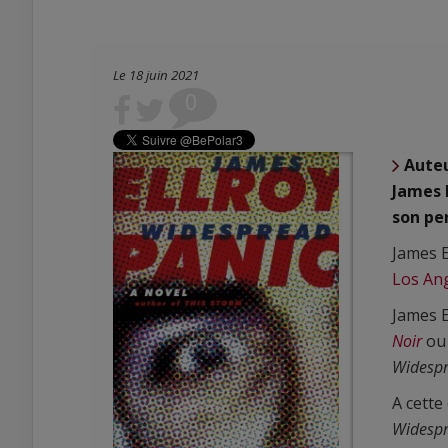
Le 18 juin 2021
0
Aute
James E
son pe
James E
Los An
James E
Noir
ou
Widespr
A cette
Widespr