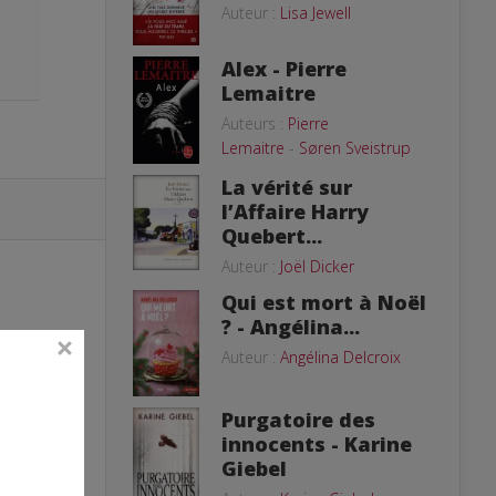
Auteur :
Lisa Jewell
Alex - Pierre
Lemaitre
Auteurs :
Pierre
Lemaitre
-
Søren Sveistrup
La vérité sur
l’Affaire Harry
Quebert...
Auteur :
Joël Dicker
Qui est mort à Noël
? - Angélina...
Auteur :
Angélina Delcroix
Purgatoire des
innocents - Karine
Giebel