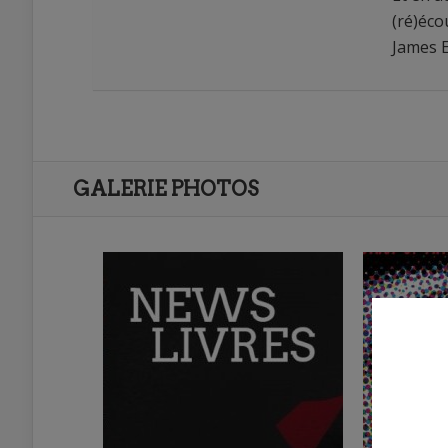
(ré)éco
James E
GALERIE PHOTOS