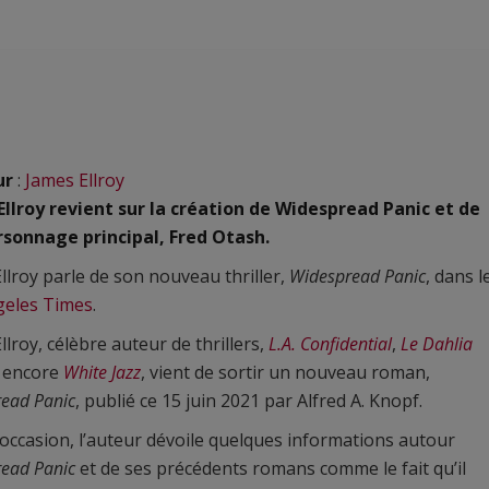
ur
:
James Ellroy
llroy revient sur la création de Widespread Panic et de
rsonnage principal, Fred Otash.
llroy parle de son nouveau thriller,
Widespread Panic
, dans l
geles Times
.
llroy, célèbre auteur de thrillers,
L.A. Confidential
,
Le Dahlia
 encore
White Jazz
, vient de sortir un nouveau roman,
ead Panic
, publié ce 15 juin 2021 par Alfred A. Knopf.
 occasion, l’auteur dévoile quelques informations autour
ead Panic
et de ses précédents romans comme le fait qu’il