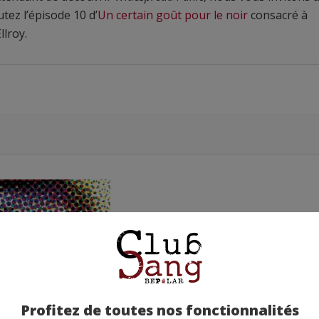
utez l’épisode 10 d’
Un certain goût pour le noir
consacré à
llroy.
Profitez de toutes nos fonctionnalités