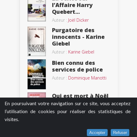
l’Affaire Harry
Quebert...
Auteur :
Joël Dicker
Purgatoire des
innocents - Karine
Giebel
Auteur :
Karine Giebel
Bien connu des
services de police
Auteur :
Dominique Manotti
Qui est mort à Noël
? - Angélina...
En poursuivant votre navigation sur ce site, vous acceptez
Auteur :
Angélina Delcroix
l’utilisation de cookies pour réaliser des statistiques de
visites.
Cinabre - Nicolas
Accepter
Refuser
Druart