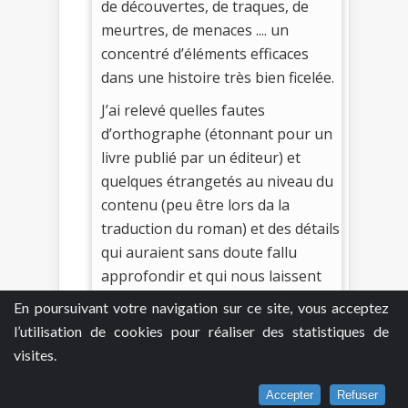
de découvertes, de traques, de
meurtres, de menaces .... un
concentré d’éléments efficaces
dans une histoire très bien ficelée.
J’ai relevé quelles fautes
d’orthographe (étonnant pour un
livre publié par un éditeur) et
quelques étrangetés au niveau du
contenu (peu être lors da la
traduction du roman) et des détails
qui auraient sans doute fallu
approfondir et qui nous laissent
un peu dubitatifs.
En poursuivant votre navigation sur ce site, vous acceptez
J’ai dévoré ce roman qui traite d’un
l’utilisation de cookies pour réaliser des statistiques de
sujet sensible et tabou. N’espérez
visites.
pas trouver les réponses à vos
questions dans ce roman, mais au
Accepter
Refuser