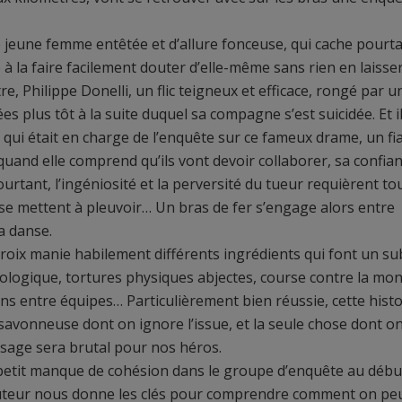
e jeune femme entêtée et d’allure fonceuse, qui cache pourt
à la faire facilement douter d’elle-même sans rien en laisse
re, Philippe Donelli, un flic teigneux et efficace, rongé par u
 plus tôt à la suite duquel sa compagne s’est suicidée. Et i
oy qui était en charge de l’enquête sur ce fameux drame, un fi
 quand elle comprend qu’ils vont devoir collaborer, sa confia
urtant, l’ingéniosité et la perversité du tueur requièrent to
 se mettent à pleuvoir… Un bras de fer s’engage alors entre
la danse.
croix manie habilement différents ingrédients qui font un sub
logique, tortures physiques abjectes, course contre la mon
liens entre équipes… Particulièrement bien réussie, cette histo
vonneuse dont on ignore l’issue, et la seule chose dont o
rissage sera brutal pour nos héros.
 petit manque de cohésion dans le groupe d’enquête au débu
 l’auteur nous donne les clés pour comprendre comment on pe