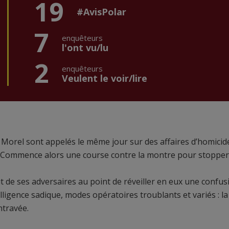
19
#AvisPolar
7
enquêteurs
l'ont vu/lu
2
enquêteurs
Veulent le voir/lire
oy Morel sont appelés le même jour sur des affaires d’homicid
... Commence alors une course contre la montre pour stopper
rit de ses adversaires au point de réveiller en eux une confus
lligence sadique, modes opératoires troublants et variés : la
ntravée.