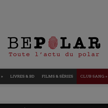
»
LIVRES & BD
FILMS & SÉRIES
CLUB SANG
»