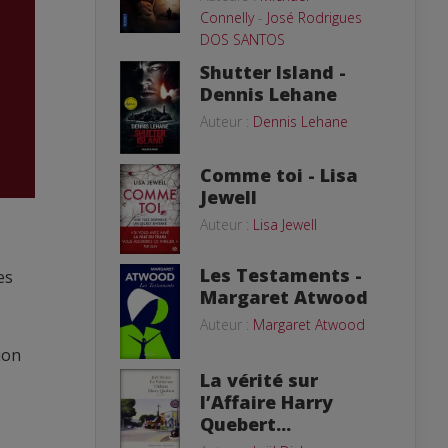
Connelly
-
José Rodrigues
DOS SANTOS
Shutter Island -
Dennis Lehane
Auteur :
Dennis Lehane
Comme toi - Lisa
Jewell
Auteur :
Lisa Jewell
Les Testaments -
es
Margaret Atwood
Auteur :
Margaret Atwood
ion
La vérité sur
l’Affaire Harry
Quebert...