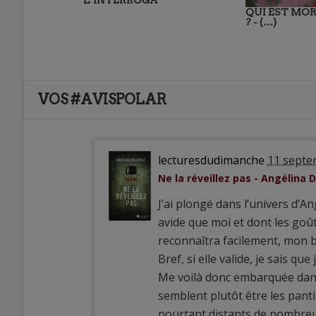
L’INTERROGA
QUI EST MO
? - (…)
VOS #AVISPOLAR
lecturesdudimanche
11 septe
Ne la réveillez pas - Angélina D
J’ai plongé dans l’univers d’An
avide que moi et dont les goût
reconnaîtra facilement, mon b
Bref, si elle valide, je sais que
Me voilà donc embarquée dans
semblent plutôt être les pant
pourtant distants de nombreu