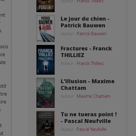
Auteur :
Franck Thilliez
ant
Le jour du chien -
r
Patrick Bauwen
n
Auteur :
Patrick Bauwen
l
asco
Fractures - Franck
nce
THILLIEZ
ute
Auteur :
Franck Thilliez
L’Illusion - Maxime
til
Chattam
tre
Auteur :
Maxime Chattam
ire
n
Tu ne tueras point !
- Pascal Neufville
t
Auteur :
Pascal Neufville
ut