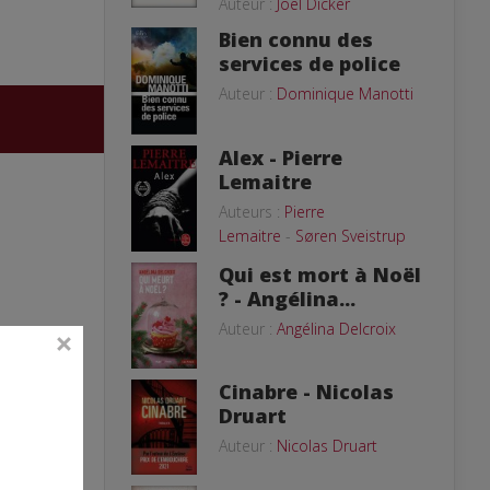
Auteur :
Joël Dicker
Bien connu des
services de police
Auteur :
Dominique Manotti
Alex - Pierre
Lemaitre
Auteurs :
Pierre
Lemaitre
-
Søren Sveistrup
Qui est mort à Noël
? - Angélina...
Auteur :
Angélina Delcroix
Cinabre - Nicolas
Druart
Auteur :
Nicolas Druart