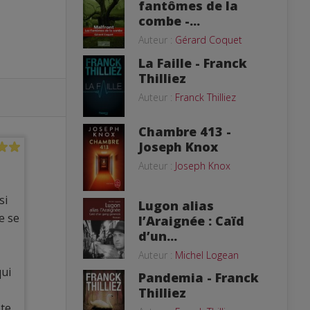
fantômes de la
combe -...
Auteur :
Gérard Coquet
La Faille - Franck
Thilliez
Auteur :
Franck Thilliez
Chambre 413 -
Joseph Knox
Auteur :
Joseph Knox
si
Lugon alias
e se
l’Araignée : Caïd
d’un...
Auteur :
Michel Logean
qui
Pandemia - Franck
Thilliez
ête