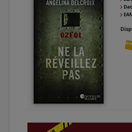
Dat
EA
Disp