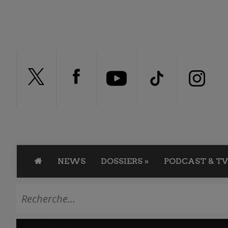
NEWS
DOSSIERS
»
PODCAST & TV