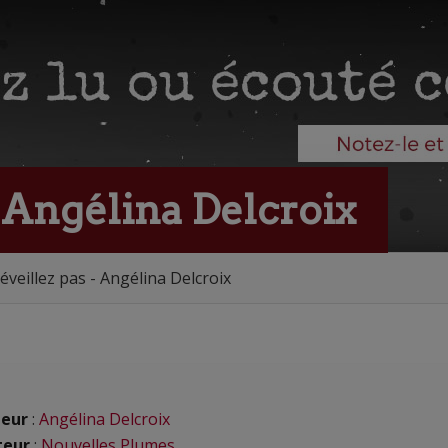
- Angélina Delcroix
réveillez pas - Angélina Delcroix
eur
:
Angélina Delcroix
teur
:
Nouvelles Plumes