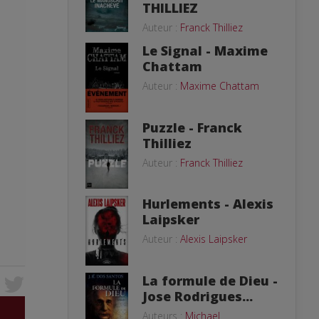
THILLIEZ
Auteur :
Franck Thilliez
Le Signal - Maxime
Chattam
Auteur :
Maxime Chattam
Puzzle - Franck
Thilliez
Auteur :
Franck Thilliez
Hurlements - Alexis
Laipsker
Auteur :
Alexis Laipsker
La formule de Dieu -
Jose Rodrigues...
Auteurs :
Michael