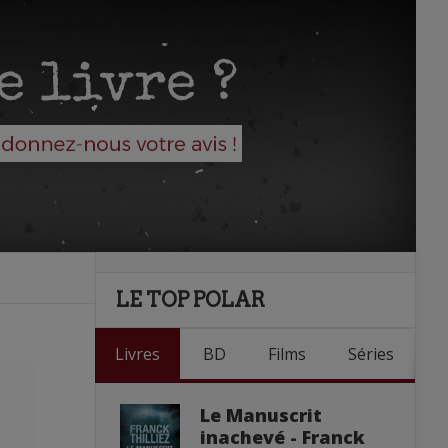
LE TOP POLAR
Livres
BD
Films
Séries
Le Manuscrit
inachevé - Franck