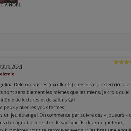
RT À NOËL
mbre 2024
elcroix
gelina Delcroix sur les (excellents) conseils d’une lectrice aus
s sont sensiblement les mêmes que les miens. Je crois qu’ell
inôme de lectures et de salons 😉 !
 je peux y aller les yeux fermés !
 un jeu étrange ! On commence par suivre des « joueurs » 
ins d’un ignoble monstre de sadisme. Et deux enquêteurs,
x kilomètres, vont se retrouver avec sur les bras une enqu