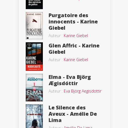
Purgatoire des
innocents - Karine
Giebel
Auteur :
Karine Giebel
Glen Affric - Karine
Giebel
Auteur :
Karine Giebel
Elma - Eva Björg
Ægisdóttir
Auteur :
Eva Björg Aegisdottir
Le Silence des
Aveux - Amélie De
Lima
Auteur :
Amélie De Lima