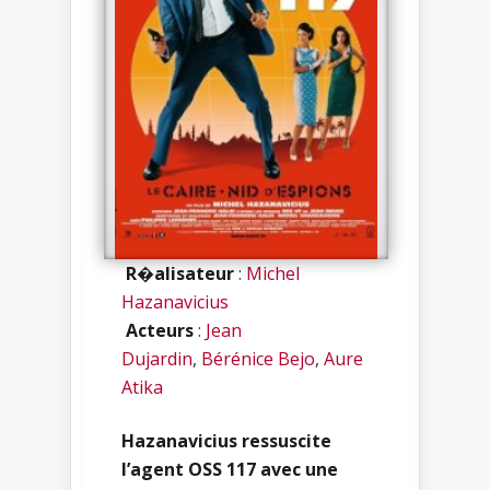
R�alisateur
:
Michel
Hazanavicius
Acteurs
:
Jean
Dujardin
,
Bérénice Bejo
,
Aure
Atika
Hazanavicius ressuscite
l’agent OSS 117 avec une